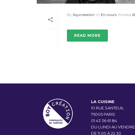
By
Soycreation
In
En cours
Posted
2
OLYMPE(S)
READ MORE
LA CUISINE
10 RUE SANTEUIL
75005 PARIS
01 43 36 61 84
DU LUNDI AU VENDRE
DE 11.00 À 22.30