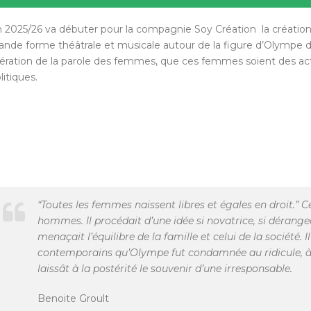
 2025/26 va débuter pour la compagnie Soy Création la créatio
ande forme théâtrale et musicale autour de la figure d’Olympe 
bération de la parole des femmes, que ces femmes soient des a
litiques.
“Toutes les femmes naissent libres et égales en droit.” C
hommes. Il procédait d’une idée si novatrice, si dérangea
menaçait l’équilibre de la famille et celui de la société. I
contemporains qu’Olympe fut condamnée au ridicule, à la
laissât à la postérité le souvenir d’une irresponsable.
Benoite Groult