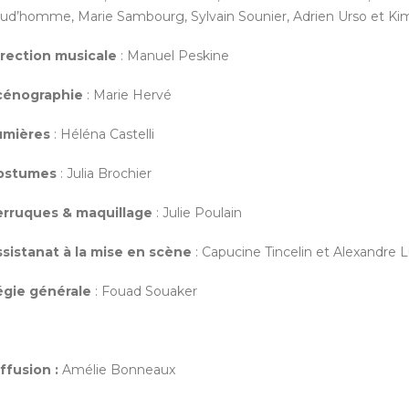
ud’homme, Marie Sambourg, Sylvain Sounier, Adrien Urso et Ki
rection musicale
: Manuel Peskine
cénographie
: Marie Hervé
umières
: Héléna Castelli
ostumes
: Julia Brochier
erruques & maquillage
: Julie Poulain
sistanat à la mise en scène
: Capucine Tincelin et Alexandre 
égie générale
: Fouad Souaker
ffusion :
Amélie Bonneaux