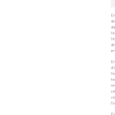
En
dr
da
l’
l’
dr
en
En
d’
l’
hi
ré
ce
vo
l’
En