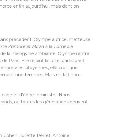
amorce enfin aujourd’hui, mais dont on
t sans précédent, Olympe autrice, metteuse
exte
Zamore et Mirza
à la Comédie
ui de la misogynie ambiante. Olympe rentre
 Paris. Elle rejoint la lutte, participant
ombreuses citoyennes, elle croit que
alement une femme… Mais en fait non…
pe et d’épée féministe ! Nous
rands, où toutes les générations peuvent
 Cohen, Juliette Perret, Antoine