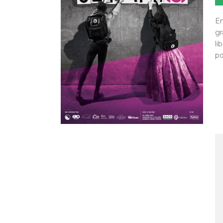
En
gr
li
po