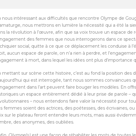
 nous intéressant aux difficultés que rencontre Olympe de Gouges
amaturge, nous mettrons en lumière la nécessité qui a été la s
ns la révolution à l’œuvre, afin que sa voix trouve un espace de 
engagement des femmes que nous interrogerons dans ce spectac
échiquier social, quitte à ce que ce déplacement les conduise à
oit, aucun espace de parole, on n’a rien à perdre, et l’engagement
gagement à mort, dans lequel les idées ont plus d’importance q
 mettant sur scène cette histoire, c’est au fond la position de
aujourd’hui qui est interrogée, tant nous sommes convaincues q
engagement dans l’art peuvent faire bouger les modèles. En off
storiques un espace entièrement dédié à leur prise de parole – qu
volutionnaires – nous entendons faire valoir la nécessité pour t
s femmes soient des actrices, des poétesses, des écrivaines, o
ix sur le plateau feront entendre leurs mots, mais aussi évidem
ombre, des anonymes, des oubliées.
fin,
Olympe(s)
est une façon de réhabiliter les mots de toutes l