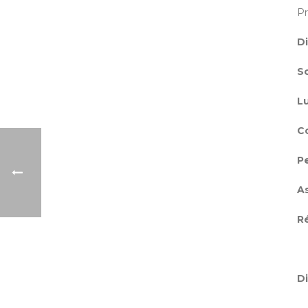
Pr
Di
S
L
C
P
As
R
Di