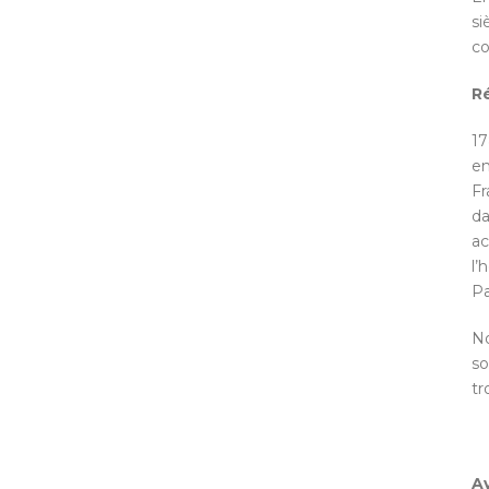
si
co
R
17
en
Fr
da
ac
l’
Pa
No
so
tr
A