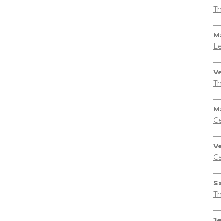
Th
Ma
Le
V
Th
M
Ce
V
Ca
S
Th
Je