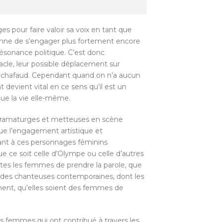
 pour faire valoir sa voix en tant que
ienne de s’engager plus fortement encore
résonance politique. C’est donc
le, leur possible déplacement sur
 l’échafaud. Cependant quand on n’a aucun
 devient vital en ce sens qu’il est un
ue la vie elle-même.
s dramaturges et metteuses en scène
ue l’engagement artistique et
rant à ces personnages féminins
e ce soit celle d’Olympe ou celle d’autres
outes les femmes de prendre la parole, que
u des chanteuses contemporaines, dont les
ment, qu’elles soient des femmes de
es femmes qui ont contribué à travers les