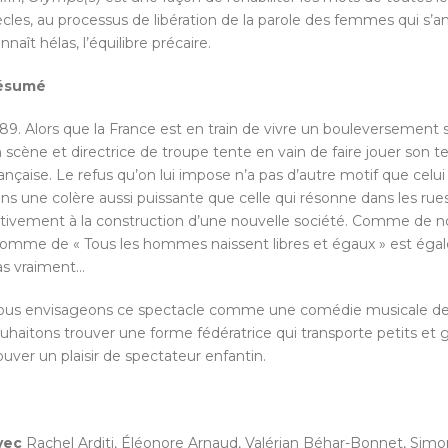
ècles, au processus de libération de la parole des femmes qui s’
nnaît hélas, l’équilibre précaire.
ésumé
89. Alors que la France est en train de vivre un bouleversemen
 scène et directrice de troupe tente en vain de faire jouer son t
ançaise. Le refus qu’on lui impose n’a pas d’autre motif que cel
ns une colère aussi puissante que celle qui résonne dans les rues de
tivement à la construction d’une nouvelle société. Comme de n
homme de « Tous les hommes naissent libres et égaux » est ég
s vraiment…
us envisageons ce spectacle comme une comédie musicale de ca
uhaitons trouver une forme fédératrice qui transporte petits et g
ouver un plaisir de spectateur enfantin.
vec
Rachel Arditi, Éléonore Arnaud, Valérian Béhar-Bonnet, Simon