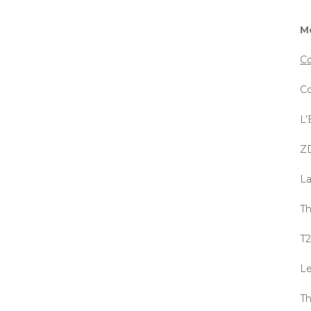
Me
Co
Co
L’
ZD
La
Th
T2
Le
Th