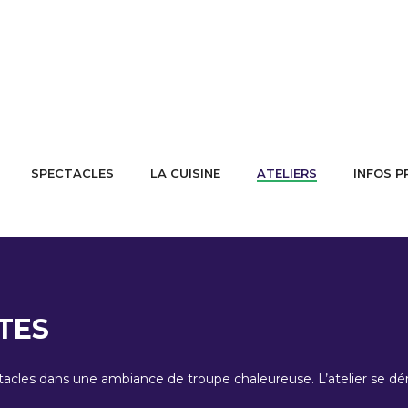
SPECTACLES
LA CUISINE
ATELIERS
INFOS P
TES
tacles dans une ambiance de troupe chaleureuse. L’atelier se dér