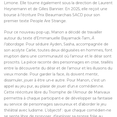
Limone. Elle tourne également sous la direction de Laurent
Heynemann et de Gilles Bannier. En 2025, elle reçoit une
bourse à l’écriture Prix Beaumarchais SACD pour son
premier texte People Are Strange.
Pour ce nouveau pop-up, Manon a décidé de travailler
autour du texte d’Emmanuelle Bayamack-Tam,
À
l’abordage
. Pour séduire Ayden, Sasha, accompagnée de
son acolyte Carlie, toutes deux déguisées en hommes, font
irruption dans une communauté où l’amour et le désir sont
proscrits. La pièce raconte des personnages en crise, tiraillés
entre la découverte du désir et de l’amour et les illusions du
vieux monde. Pour garder la face, ils doivent mentir,
dissimuler, jouer à être un•e autre. Pour Manon, c’est un
appel au jeu pur, au plaisir de jouer d’un.e comédien.ne.
Cette réécriture libre du Triomphe de l’Amour de Marivaux
permettra à chaque participant•e de développer sa fantaisie
au service de personnages savoureux et d’aborder le jeu
théâtral avec ludisme. L’objectif : que chaque comédien-ne
se sente libre de proposer, d’explorer sa propre folie au