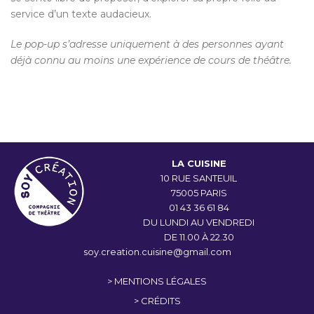
service d’un texte audacieux.
Le pop-up s’adresse uniquement à des personnes ayant
déjà connu au moins une expérience de cours de théâtre.
LA CUISINE
10 RUE SANTEUIL
75005 PARIS
01 43 36 61 84
DU LUNDI AU VENDREDI
DE 11.00 À 22.30
soy.creation.cuisine@gmail.com
> MENTIONS LÉGALES
> CRÉDITS