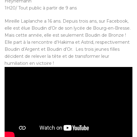
Heynemann
1H20/ Tout public à partir de 9 ans
Mireille Laplanche a 16 ans. Depuis trois ans, sur Facebook,
elle est élue Boudin d’Or de son lycée de Bourg-en-Bresse.
Mais cette année, elle est seulement Boudin de Bronze !
Elle part à la rencontre d’Hakima et Astrid, respectivement
Boudin d’Argent et Boudin d’Or. Les trois jeunes filles
décident de relever la tête et de transformer leur
humiliation en victoire !