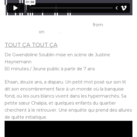
Teaser – Renversante à l’Espace des Arts
from
Espace des
Arts, SN Chalon
on
Vimeo
.
TOUT ÇA TOUT ÇA
De Gwendoline Soublin mise en scène de Justine
Heynemann
50 minutes / Jeune public à partir de 7 ans
Ehsan, douze ans, a disparu. Un petit mot posé sur son lit
dit son encombrement face à un monde où la banquise
fond, où les ours blancs vivent dans les hypermarchés. Sa
petite sœur Chalipa, et quelques enfants du quartier
cherchent à le retrouver. Une enquête qui prend des allures
de quête initiatique.