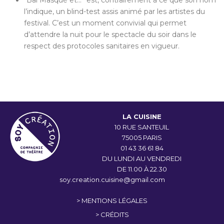
l’indique, un blind-test assis animé par les artistes du
festival. C’est un moment convivial qui permet
d’attendre la nuit pour le spectacle du soir dans le
respect des protocoles sanitaires en vigueur.
LA CUISINE
10 RUE SANTEUIL
75005 PARIS
01 43 36 61 84
DU LUNDI AU VENDREDI
DE 11.00 À 22.30
soy.creation.cuisine@gmail.com
> MENTIONS LÉGALES
> CRÉDITS