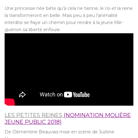
Une princesse née bête qu’à cela ne tienne, le roi et la reine
la transformeront en belle. Mais peu à peu l’animalité
interdite se fraye un chemin pour rendre à la jeune fille-
guenon sa liberté enfouie.
LES PETITES REINES
(NOMINATION MOLIÈRE
JEUNE PUBLIC 2018)
De Clémentine Beauvais mise en scène de Justine