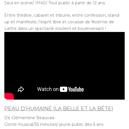
Seul en scène/ 1H40/ Tout public à partir de 12 ans.
Entre théâtre, cabaret et tribune, entre confession, stand-
up et manifeste, l’esprit libre et cocasse de Noémie de
Lattre dans un spectacle insolent et bouleversant !
PEAU D’HUMAINE (LA BELLE ET LA BÊTE)
De Clémentine Beauvais
Conte musical/35 minutes/ jeune public dès 6 ans