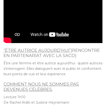
“ÊTRE AUTRICE AUJOURD’HUI”
(RENCONTRE
EN PARTENARIAT AVEC LA SACD)
Être une femme et être autrice aujourd’hui : quatre autrices
s’interrogent. Elles dialoguent avec le public et confrontent
leurs points de vue et leur expérience
COMMENT NOUS NE SOMMES PAS
DEVENUES CÉLÈBRES.
Lecture 1H10
De Rachel Arditi et Justine Heynemann