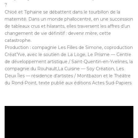
?
Chloé et Tiphaine se débattent dans le tourbillon de la
maternité. Dans un monde phallocentré, en une succession
de tableaux crus et hilarants, elles traversent les affres d’un
changement de vie définitif : devenir mère, cette
catastrophe.
Production : compagnie Les Filles de Simone, coproduction
Créat’Yve, avec le soutien de La Loge, Le Prisme — Centre
de développement artistique / Saint-Quentin-en-Yvelines, la
compagnie du Rouhault,
La Cuisine — Soy Création
, Les
Deux Îles — résidence d’artistes / Montbazon et le Théâtre
du Rond-Point, texte publié aux éditions Actes Sud-Papiers
http://www.theatredurondpoint.fr/