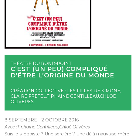
THÉATRE DU ROND-POINT
C’EST (UN PEU) COMPLIQUÉ
D’ÊTRE L’ORIGINE DU MONDE
CRÉATION COLLECTIVE : LES FILLES DE SIMONE,
CLAIRE FRETEL,TIPHAINE GENTILLEAU,CHLOÉ
OLIVÈRES
8 SEPTEMBRE – 2 OCTOBRE 2016
Avec :Tiphaine Gentilleau,Chloé Olivères
Suis-je si égoïste ? Une sorcière ? Une déjà mauvaise mère