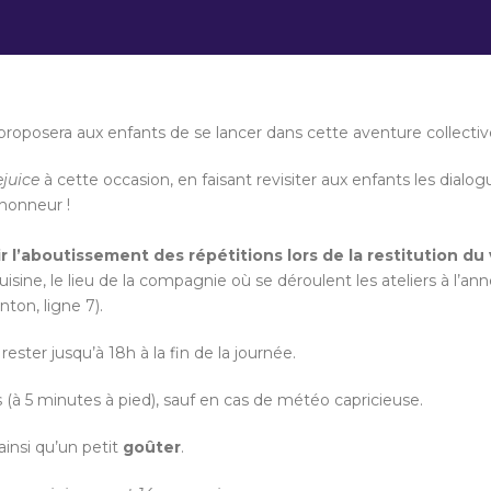
proposera aux enfants de se lancer dans cette aventure collective
ejuice
à cette occasion, en faisant revisiter aux enfants les dialo
’honneur !
r l’aboutissement des répétitions lors de la restitution du 
uisine, le lieu de la compagnie où se déroulent les ateliers à l’an
ton, ligne 7).
rester jusqu’à 18h à la fin de la journée.
s (à 5 minutes à pied), sauf en cas de météo capricieuse.
 ainsi qu’un petit
goûter
.