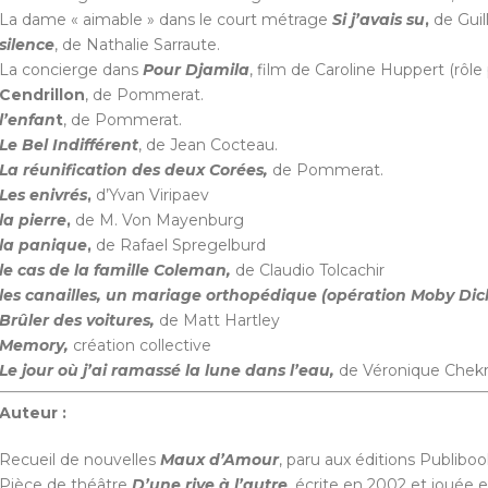
La dame « aimable » dans le court métrage
Si j’avais su
,
de Gui
silence
, de Nathalie Sarraute.
La concierge dans
Pour Djamila
, film de Caroline Huppert (rôle 
Cendrillon
, de Pommerat.
l’enfan
t
, de Pommerat.
Le Bel Indifférent
, de Jean Cocteau.
La réunification des deux Corées,
de Pommerat.
Les enivrés
,
d’Yvan Viripaev
la pierre
,
de M. Von Mayenburg
la panique
,
de Rafael Spregelburd
le cas de la famille Coleman,
de Claudio Tolcachir
les canailles, un mariage orthopédique (opération Moby Dic
Brûler des voitures,
de Matt Hartley
Memory,
création collective
Le jour où j’ai ramassé la lune dans l’eau,
de Véronique Chekro
Auteur :
Recueil de nouvelles
Maux d’Amour
, paru aux éditions Publibo
Pièce de théâtre
D’une rive à l’autre
, écrite en 2002 et jouée 