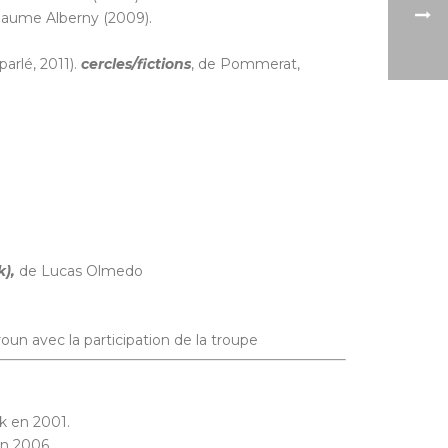
llaume Alberny (2009).
parlé, 2011).
cercles/fictions
, de Pommerat,
k),
de Lucas Olmedo
un avec la participation de la troupe
ok en 2001.
en 2006.