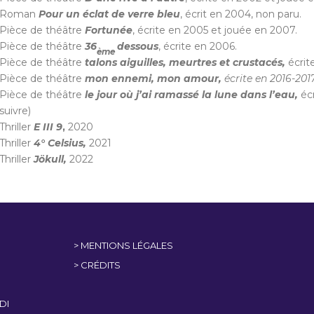
Roman
Pour un éclat de verre bleu
, écrit en 2004, non paru.
Pièce de théâtre
Fortunée
, écrite en 2005 et jouée en 2007.
Pièce de théâtre
36
dessous
, écrite en 2006.
ème
Pièce de théâtre
talons aiguilles, meurtres et crustacés,
écrit
Pièce de théâtre
mon ennemi, mon amour,
écrite en 2016-201
Pièce de théâtre
le jour où j’ai ramassé la lune dans l’eau,
éc
suivre)
Thriller
E III 9
,
2020
Thriller
4° Celsius,
2021
Thriller
Jökull,
2022
> MENTIONS LÉGALES
> CRÉDITS
DI