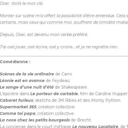
Oser. Voilà le mot clé.
Monter sur scène m’a offert la possibilité d’être entendue. Cela
certains, mais ceux qui comme moi, souffrent de timidité mal
Depuis, Oser, est devenu mon verbe préféré.
J’ai osé jouer, osé écrire, osé y croire… et je ne regrette rien.
Comédienne :
Scènes de la vie ordinaire
de Cami.
Léonie est en avance
de Feydeau.
Le songe d’une nuit d’été
de Shakespeare.
L’épicière dans
Le porteur de cartable
, film de Caroline Huppert
Cabaret furieux
, sketchs de JM Ribes et des Monty Python.
Supermarket 365
, création collective.
Comme toi papa
, création collective.
La noce chez les petits bourgeois
de Brecht.
La concierge dans le court métrage
Le nouveau Locataire
, de